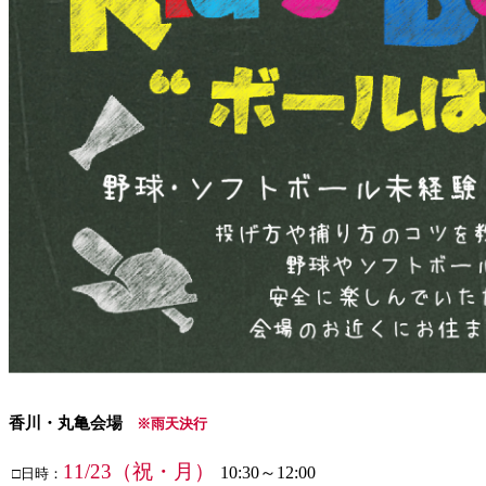
香川・丸亀会場
※雨天決行
11/23（祝・月）
10:30～12:00
□日時：