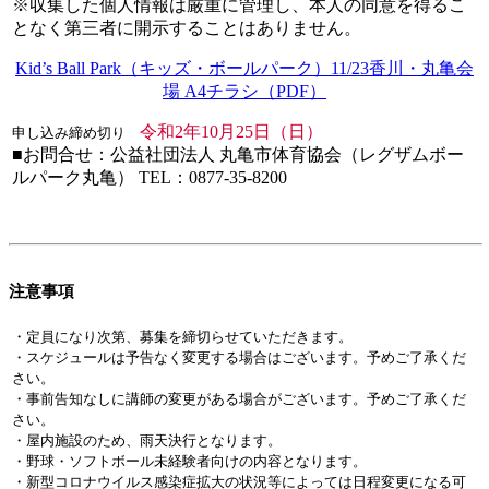
※収集した個人情報は厳重に管理し、本人の同意を得るこ
となく第三者に開示することはありません。
Kid’s Ball Park（キッズ・ボールパーク）11/23香川・丸亀会
場 A4チラシ（PDF）
令和2年10月25日（日）
申し込み締め切り
■お問合せ：
公益社団法人 丸亀市体育協会（レグザムボー
ルパーク丸亀） TEL：0877-35-8200
注意事項
・定員になり次第、募集を締切らせていただきます。
・スケジュールは予告なく変更する場合はございます。予めご了承くだ
さい。
・事前告知なしに講師の変更がある場合がございます。予めご了承くだ
さい。
・屋内施設のため、雨天決行となります。
・野球・ソフトボール未経験者向けの内容となります。
・新型コロナウイルス感染症拡大の状況等によっては日程変更になる可