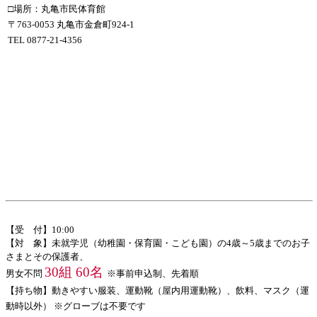
□場所：丸亀市民体育館
〒763-0053 丸亀市金倉町924-1
TEL 0877-21-4356
【受 付】10:00
【対 象】未就学児（幼稚園・保育園・こども園）の4歳～5歳までのお子
さまとその保護者、
30組 60名
男女不問
※事前申込制、先着順
【持ち物】動きやすい服装、運動靴（屋内用運動靴）、飲料、マスク（運
動時以外） ※グローブは不要です