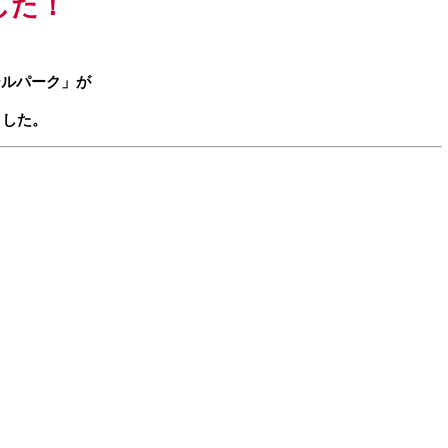
した！
、
ールパーク」が
ました。