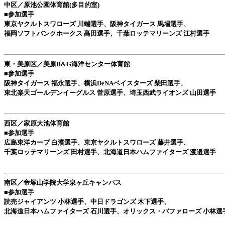
中区／原池公園体育館(多目的室)
■参加選手
東京ヤクルトスワローズ 川端選手、阪神タイガース 馬場選手、
福岡ソフトバンクホークス 髙田選手、千葉ロッテマリーンズ 江村選手
東・美原区／美原B&G海洋センター体育館
■参加選手
阪神タイガース 福永選手、横浜DeNAベイスターズ 柴田選手、
東北楽天ゴールデンイーグルス 菅原選手、埼玉西武ライオンズ 山田選手
西区／家原大池体育館
■参加選手
広島東洋カープ 白濱選手、東京ヤクルトスワローズ 藤井選手、
千葉ロッテマリーンズ 田村選手、北海道日本ハムファイターズ 渡邉選手
南区／帝塚山学院大学泉ヶ丘キャンパス
■参加選手
読売ジャイアンツ 小林選手、中日ドラゴンズ 木下選手、
北海道日本ハムファイターズ 石川選手、オリックス・バファローズ 小林選