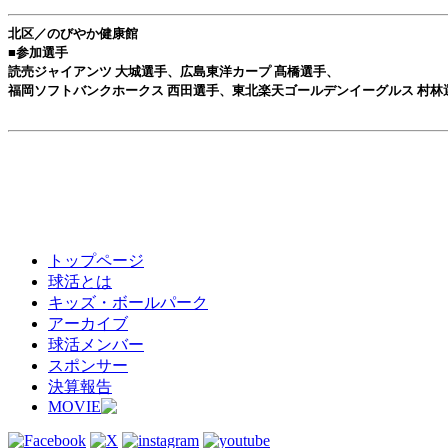
北区／のびやか健康館
■参加選手
読売ジャイアンツ 大城選手、広島東洋カープ 髙橋選手、
福岡ソフトバンクホークス 西田選手、東北楽天ゴールデンイーグルス 村林
トップページ
球活とは
キッズ・ボールパーク
アーカイブ
球活メンバー
スポンサー
決算報告
MOVIE