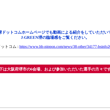
球ドットコムホームページでも動画による紹介をしていただい
J-GREEN堺の臨場感をご覧ください。
ットコム :
https://www.hb-nippon.com/news/38-other/34177-bsinfo
下は大阪府堺市の6会場、および参加いただいた選手の方々で