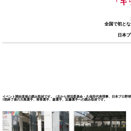
「キ
全国で初とな
日本プ
イベント開始直後の囲み取材です。（左から球活委員会・久保田代表理事、日本プロ野球
1部終了後の大島選手、筒香選手、森選手、近藤選手への囲み取材です。