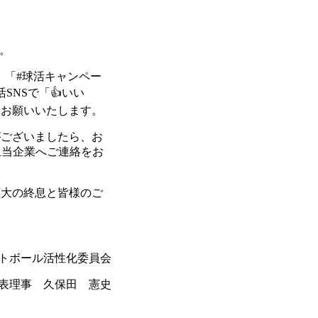
。
」「#球活キャンペー
SNSで「👍いい
くお願いいたします。
がございましたら、お
当企業へご連絡をお
拡大の終息と皆様のご
トボール活性化委員会
表理事 久保田 憲史