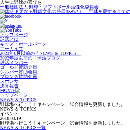
人生に野球の喜びを！
一般社団法人 野球・ソフトボール活性化委員会
トップページ
球活とは
キッズ・ボールパーク
アーカイブ
2023年6月以前の「NEWS ＆ TOPICS」
2022年度以前の「球活ブログ」
球活メンバー
ゴールド賛助会員
シルバー賛助会員
ブロンズ賛助会員
スポンサー
決算報告
MOVIE
トップページ
NEWS ＆ TOPICS
野球場へ行こう！キャンペーン、試合情報を更新しました。
NEWS ＆ TOPICS
イベント
2018.03.19
野球場へ行こう！キャンペーン、試合情報を更新しました。
NEWS ＆ TOPICS一覧