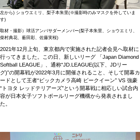
左から) ショウエミリ、梨子本朱里(※撮影時のみマスクを外していま
す)
取材・撮影）球活アンバサダーメンバー(梨子本朱里、ショウエミリ、
柴村典花、薮田彩、佐藤実桜)
2021年12月上旬、東京都内で実施された記者会見へ取材に
行ってきました。この日、新しいリーグ 「Japan Diamond
Softball LEAGUE」、通称“JD.LEAGUE(以下、JDリー
グ)”の開幕戦が2022年3月に開催されること、そして開幕カ
ードとして王者“ビックカメラ高崎 ビークイーン” VS 強豪
“トヨタ レッドテリアーズ”という開幕戦に相応しい試合内
容が日本女子ソフトボールリーグ機構から発表されまし
た。