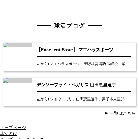
球活ブログ
【Excellent Store】 マエハラスポーツ
左から) マエハラスポーツ・天野桂吾 専務取締役、柴村典花(※撮影時のみマスクを外しています)
デンソーブライトペガサス 山田恵里選手
左から) ショウエミリ、山田恵里選手、梨子本朱里(※撮影時のみマスクを外しています) 取材・
▶
一覧はこちら
トップページ
球活とは