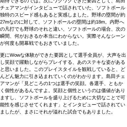
期待できるのでは。次にワクワクできた要因として、島田
チェアマンがインタビューで話されていた、ソフトボール
独特のスピード感もあると実感しました。野球の塁間が約
27mなのに対して、ソフトボールの塁間は約18m。内野へ
の凡打でも野球のそれと違い、ソフトボールの場合、次の
瞬間、何がおきるか本当にわからない。実際そんなシーン
が何度も開幕戦でもおきていました。
更にWowな体験ができた要因として選手全員が、大声を出
し笑顔で躍動しながらプレイする、あのステキな姿がある
と思いました。このプレイスタイルを観戦していると、ど
んどん魅力に引き込まれていくのがわかります。島田チェ
アマンが「見どころの1つは選手の笑顔。各選手、ともか
く個性があるんですよ。笑顔と個性というのは価値があり
ますし、ソフトボールを盛り上げるために大切なことで可
能性を感じさせてくれます」とインタビューで話されてい
ましたが、まさにそれが溢れた試合でもありました。