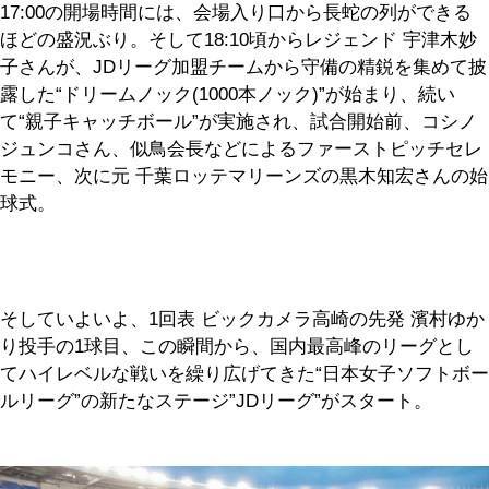
17:00の開場時間には、会場入り口から長蛇の列ができる
ほどの盛況ぶり。そして18:10頃からレジェンド 宇津木妙
子さんが、JDリーグ加盟チームから守備の精鋭を集めて披
露した“ドリームノック(1000本ノック)”が始まり、続い
て“親子キャッチボール”が実施され、試合開始前、コシノ
ジュンコさん、似鳥会長などによるファーストピッチセレ
モニー、次に元 千葉ロッテマリーンズの黒木知宏さんの始
球式。
そしていよいよ、1回表 ビックカメラ高崎の先発 濱村ゆか
り投手の1球目、この瞬間から、国内最高峰のリーグとし
てハイレベルな戦いを繰り広げてきた“日本女子ソフトボー
ルリーグ”の新たなステージ”JDリーグ”がスタート。