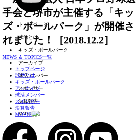
手会と堺市が主催する「キッ
ズ・ボールパーク」が開催さ
トップページ
球活とは
れました！［2018.12.2］
キッズ・ボールパーク
NEWS ＆ TOPICS一覧
アーカイブ
トップページ
球活とは
球活メンバー
キッズ・ボールパーク
アーカイブ
スポンサー
球活メンバー
決算報告
スポンサー
決算報告
MOVIE
MOVIE